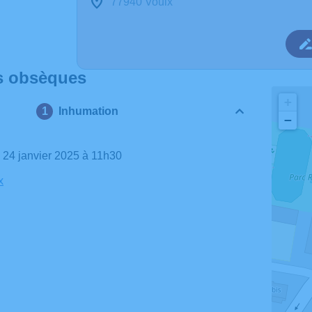
77940 Voulx
s obsèques
+
Inhumation
−
i 24 janvier 2025 à 11h30
x