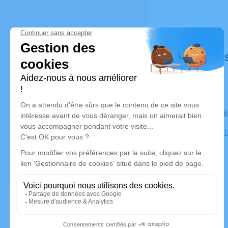
Déroulé de
Le vendred
77940 Voul