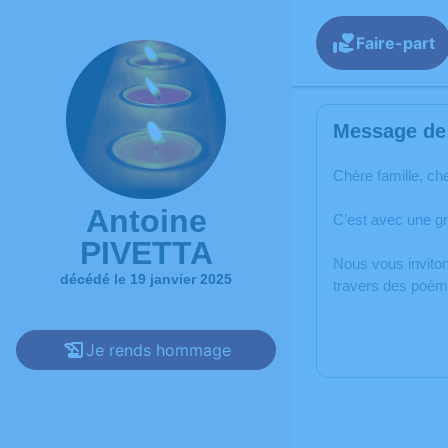
Faire-part
Message de 
Chère famille, ch
Antoine
C’est avec une g
PIVETTA
Nous vous inviton
décédé le 19 janvier 2025
travers des poème
Je rends hommage