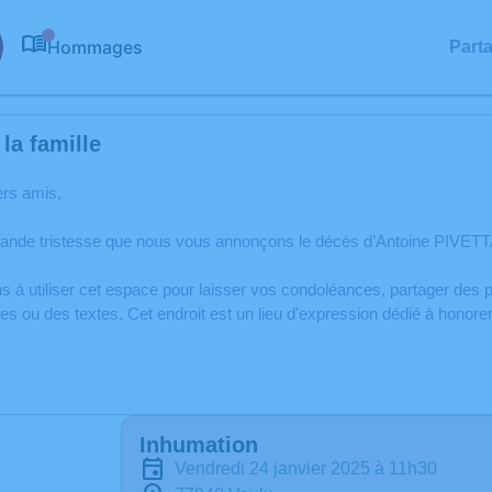
Hommages
Part
0
la famille
ers amis,
rande tristesse que nous vous annonçons le décès d’Antoine PIVETTA
s à utiliser cet espace pour laisser vos condoléances, partager de
s ou des textes. Cet endroit est un lieu d'expression dédié à honor
Inhumation
vendredi 24 janvier 2025 à 11h30