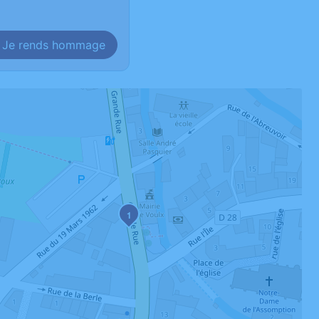
Je rends hommage
1