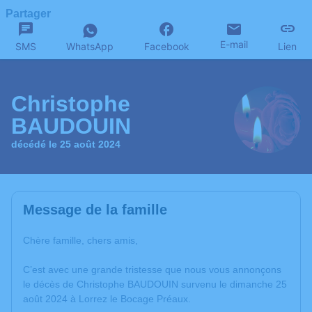
Partager
E-mail
SMS
WhatsApp
Facebook
Lien
Christophe
BAUDOUIN
décédé le 25 août 2024
Message de la famille
Chère famille, chers amis,
C’est avec une grande tristesse que nous vous annonçons
le décès de Christophe BAUDOUIN survenu le dimanche 25
août 2024 à Lorrez le Bocage Préaux.