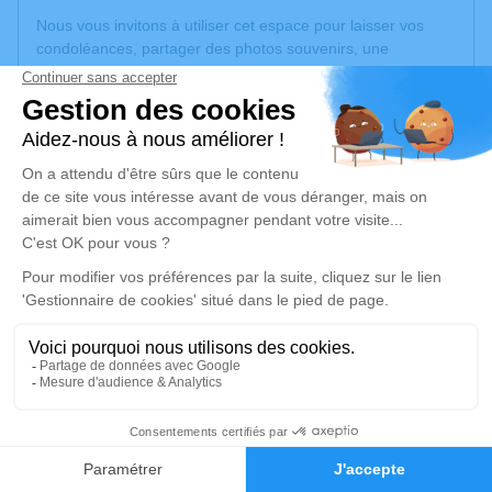
Nous vous invitons à utiliser cet espace pour laisser vos
condoléances, partager des photos souvenirs, une
anecdote ou exprimer vos pensées à travers des poèmes
ou des textes. Cet endroit est un lieu d'expression dédié à
honorer la mémoire de Christophe BAUDOUIN.
Je rends hommage
Crémation
mercredi 04 septembre 2024 à 12h00
Crématorium
45200 Amilly
Je rends hommage
1
Déroulé des obsèques
Faire-part
Hommages