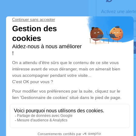
Activez une alert
Recevoir une aler
Je veux êt