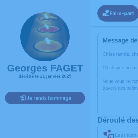
Faire-part
Message de 
Chère famille, ch
Georges FAGET
C’est avec une g
décédé le 21 janvier 2025
Nous vous inviton
travers des poème
Je rends hommage
Déroulé de
Les inform