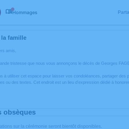
Hommages
Part
0
la famille
ers amis,
rande tristesse que nous vous annonçons le décès de Georges FAGE
s à utiliser cet espace pour laisser vos condoléances, partager de
s ou des textes. Cet endroit est un lieu d'expression dédié à hono
s obsèques
ations sur la cérémonie seront bientôt disponibles.