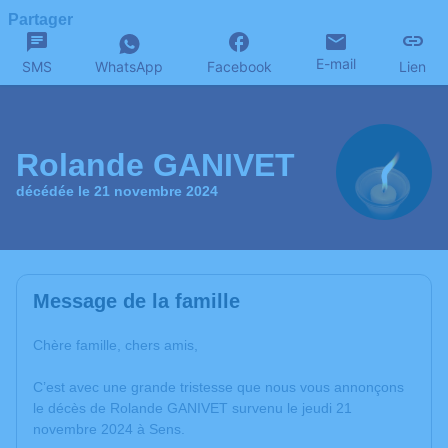
Partager
E-mail
SMS
WhatsApp
Facebook
Lien
Rolande GANIVET
décédée le 21 novembre 2024
Message de la famille
Chère famille, chers amis,
C’est avec une grande tristesse que nous vous annonçons
le décès de Rolande GANIVET survenu le jeudi 21
novembre 2024 à Sens.