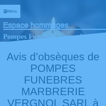
Menu
Espace hommages
Pompes Funèbres Vergnol
|
Avis d’obsèques de
POMPES
FUNEBRES
MARBRERIE
VERGNOL SARL à