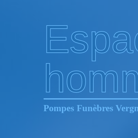
Espa
hom
Pompes Funèbres Vergn