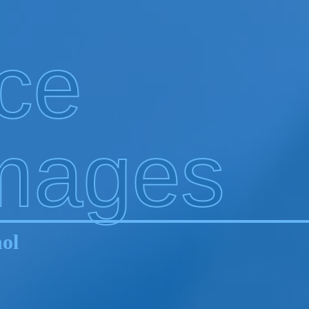
ce
mages
ol
|