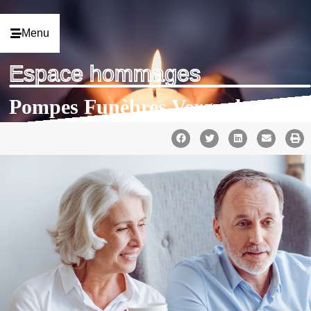
Menu
Espace hommages
Pompes Funèbres Vergnol
|