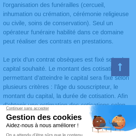
l’organisation des funérailles (cercueil,
inhumation ou crémation, cérémonie religieuse
ou civile, soins de conservation). Seul un
opérateur funéraire habilité dans ce domaine
peut réaliser des contrats en prestations.
Le prix d’un contrat obsèques est fixé selon le
capital souhaité. Le montant des cotisations
permettant d’atteindre le capital sera fixé selon
plusieurs critères : l’âge du souscripteur, le
montant du capital, la durée de cotisation. Afin
d’obtenir une estimation des cotisations selon
vos volontés et votre budget vous pouvez
utiliser notre simulateur en ligne.